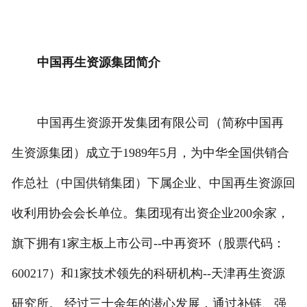
中国再生资源集团简介
中国再生资源开发集团有限公司（简称中国再
生资源集团）成立于1989年5月，为中华全国供销合
作总社（中国供销集团）下属企业、中国再生资源回
收利用协会会长单位。集团现有出资企业200余家，
旗下拥有1家主板上市公司--中再资环（股票代码：
600217）和1家技术领先的科研机构--天津再生资源
研究所。 经过三十余年的潜心发展，通过补链、强