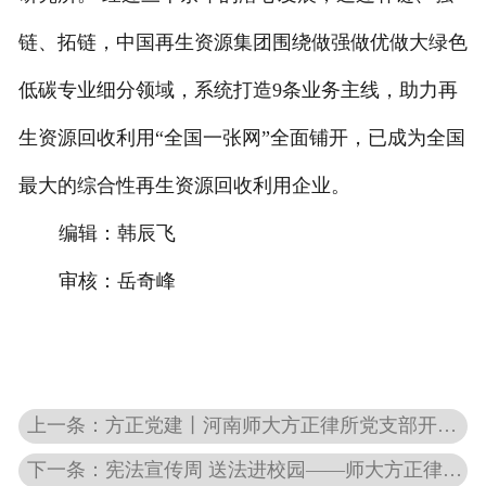
链、拓链，中国再生资源集团围绕做强做优做大绿色
低碳专业细分领域，系统打造9条业务主线，助力再
生资源回收利用“全国一张网”全面铺开，已成为全国
最大的综合性再生资源回收利用企业。
编辑：韩辰飞
审核：岳奇峰
上一条：方正党建丨河南师大方正律所党支部开展 “防风险、守底线、保安全” 主题党日活动
下一条：宪法宣传周 送法进校园——师大方正律师事务所为新乡市平原中学开展公益法治课