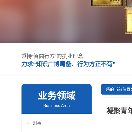
秉持“智圆行方”的执业理念
力求“知识广博周备、行为方正不苟”
您的当前位置
业务领域
Business Area
凝聚青
刑事