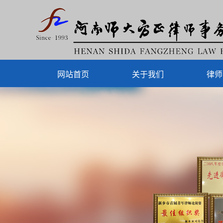
网站首页
关于我们
律师