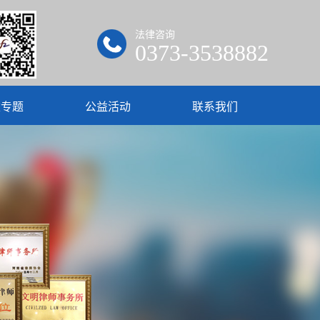
法律咨询
0373-3538882
建专题
公益活动
联系我们