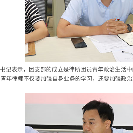
喜书记表示，团支部的成立是律所
团员青年政治生活中
员青年律师不仅要加强自身业务的学习，还要加强政治