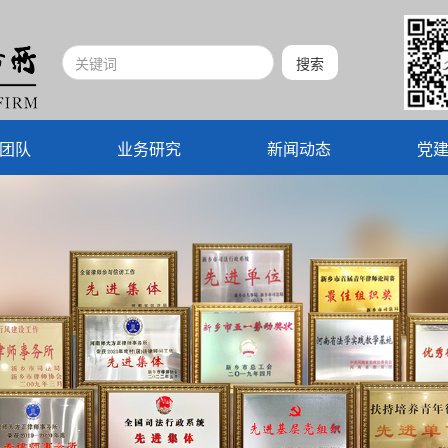
团队
业务研究
新闻动态
党