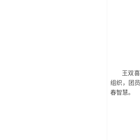
王双
组织，团
春智慧。