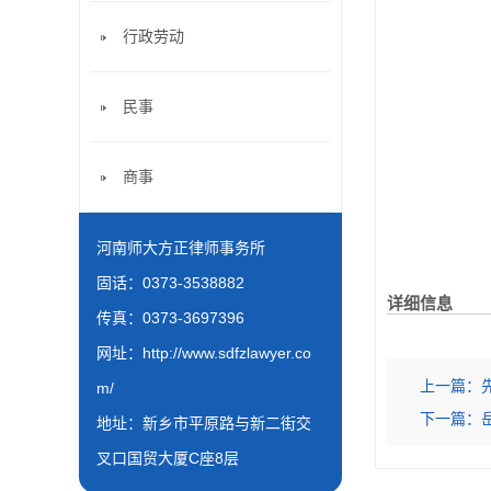
行政劳动
民事
商事
河南师大方正律师事务所
固话：0373-3538882
详细信息
传真：0373-3697396
网址：
http://www.sdfzlawyer.co
上一篇：
m/
下一篇：
地址：新乡市平原路与新二街交
叉口国贸大厦C座8层