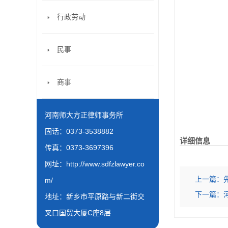
行政劳动
民事
商事
河南师大方正律师事务所
固话：0373-3538882
详细信息
传真：0373-3697396
网址：
http://www.sdfzlawyer.co
上一篇：
m/
下一篇：
地址：新乡市平原路与新二街交
叉口国贸大厦C座8层